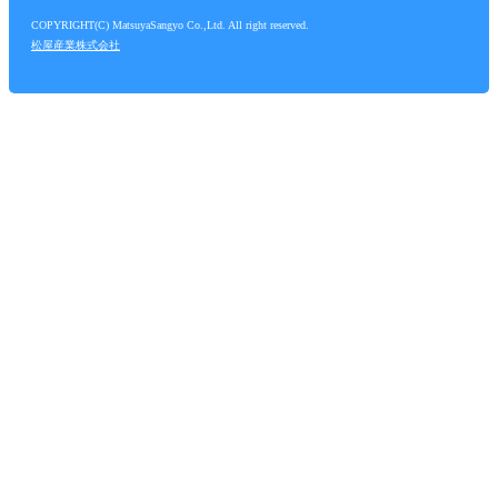
COPYRIGHT(C) MatsuyaSangyo Co.,Ltd. All right reserved.
松屋産業株式会社
生コン 岩国 品質 出荷 錦帯橋 周防 生コンクリ
ート協同組合
岩国市 安全 工程 品質 原価 低価格 水セメント 比
率 比 塩分
砂 砕石 原石 配合 減水 アルカリ 成分 早期 強
度 ニュートン
太平洋 ポルトランド 高炉 ＢＢ Ｎ 滑走路 道路 建
築 土木 工事
トンネル 水路 下水 工場 住宅 基礎 ピット 鉄筋
かぶり
洗浄 石鹸 混和材 混和剤 綺麗 固まる 凝固 コン錬
り ミキサー
スランプ 曲げ 試験 公的 試験機 無線 炭酸ガス リ
サイクル