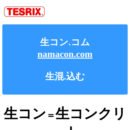
生コン.コム
namacon.com
生混.込む
生コン
生コンクリ
＝