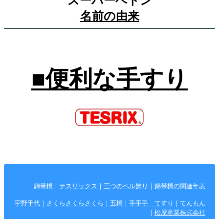
スーパーベトン
名前の由来
■便利な手すり
錦帯橋
｜
テスリックス
｜
三つのベル飾り
｜
錦帯橋の関連年表
宇野千代
｜
さくらさくらさくら
｜
五橋
｜
手手手 てすり
｜
てんもん
｜
松屋産業株式会社